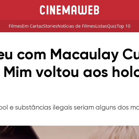
Filmes
Em Cartaz
Stories
Notícias de Filmes
Listas
Quiz
Top 10
u com Macaulay Cul
Mim voltou aos holo
ool e substâncias ilegais seriam alguns dos m