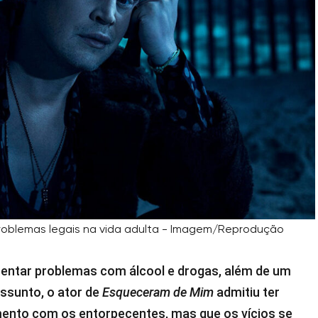
roblemas legais na vida adulta - Imagem/Reprodução
rentar problemas com álcool e drogas, além de um
assunto, o ator de
Esqueceram de Mim
admitiu ter
mento com os entorpecentes, mas que os vícios se