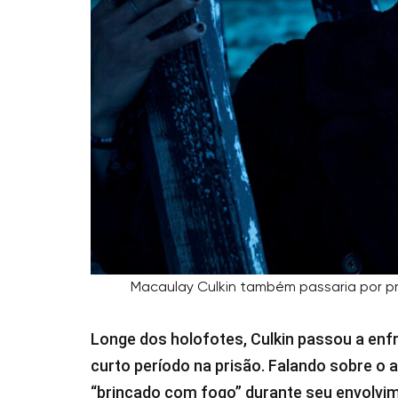
Macaulay Culkin também passaria por p
Longe dos holofotes, Culkin passou a enf
curto período na prisão. Falando sobre o 
“brincado com fogo” durante seu envolvi