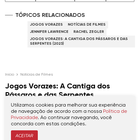
TÓPICOS RELACIONADOS
JOGOS VORAZES
NOTÍCIAS DE FILMES
JENNIFER LAWRENCE
RACHEL ZEGLER
JOGOS VORAZES: A CANTIGA DOS PÁSSAROS E DAS
SERPENTES (2023)
Início
Notícias de Filmes
Jogos Vorazes: A Cantiga dos
Pássaros e das Serpentes
surpreende, e segue no topo das
Utilizamos cookies para melhorar sua experiência
bilheterias
de navegação de acordo com a nossa
Política de
Privacidade
. Ao continuar navegando, você
concorda com estas condições.
Filme deve ultrapassar os US$ 100 milhões
ainda está semana
ACEITAR