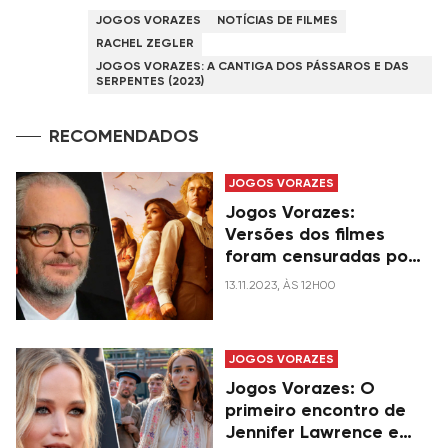
JOGOS VORAZES
NOTÍCIAS DE FILMES
RACHEL ZEGLER
JOGOS VORAZES: A CANTIGA DOS PÁSSAROS E DAS
SERPENTES (2023)
RECOMENDADOS
JOGOS VORAZES
Jogos Vorazes:
Versões dos filmes
foram censuradas por
conta da classificação
13.11.2023, ÀS 12H00
indicativa, diz diretor
JOGOS VORAZES
Jogos Vorazes: O
primeiro encontro de
Jennifer Lawrence e