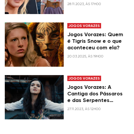
Rachel Zegler após a
28.11.2023, ÀS 17H00
nova produção
JOGOS VORAZES
Jogos Vorazes: Quem
é Tigris Snow e o que
aconteceu com ela?
20.03.2025, ÀS 19H00
JOGOS VORAZES
Jogos Vorazes: A
Cantiga dos Pássaros
e das Serpentes
surpreende, e segue
27.11.2023, ÀS 12H00
no topo das
bilheterias