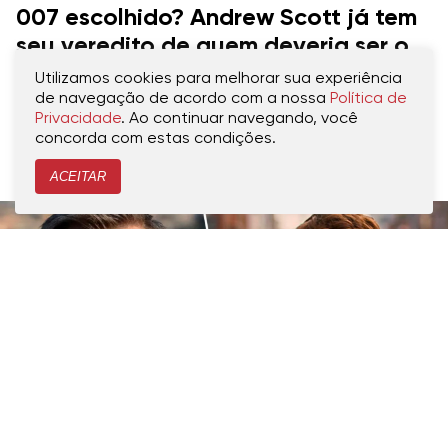
007 escolhido? Andrew Scott já tem
seu veredito de quem deveria ser o
próximo James Bond
Utilizamos cookies para melhorar sua experiência
de navegação de acordo com a nossa
Política de
Segundo o ator, Paul Mescal seria a
Privacidade
. Ao continuar navegando, você
concorda com estas condições.
escolha ideal para o agente britânico
ACEITAR
CRIADO POR
MARCOS SILVA
PUBLICADO 11.12.2023, ÀS 12H00