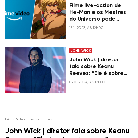
Filme live-action de
He-Man e os Mestres
do Universo pode
parar no Prime Video
15.11.2023, ÀS 12H00
JOHN WICK
John Wick | diretor
fala sobre Keanu
Reeves: “Ele é sobre-
humano”
07.01.2024, ÀS 17H00
Início
Notícias de Filmes
John Wick | diretor fala sobre Keanu