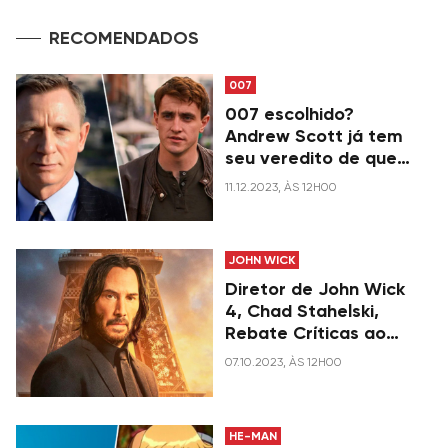
RECOMENDADOS
007
007 escolhido?
Andrew Scott já tem
seu veredito de quem
deveria ser o próximo
11.12.2023, ÀS 12H00
James Bond
JOHN WICK
Diretor de John Wick
4, Chad Stahelski,
Rebate Críticas ao
Filme
07.10.2023, ÀS 12H00
HE-MAN