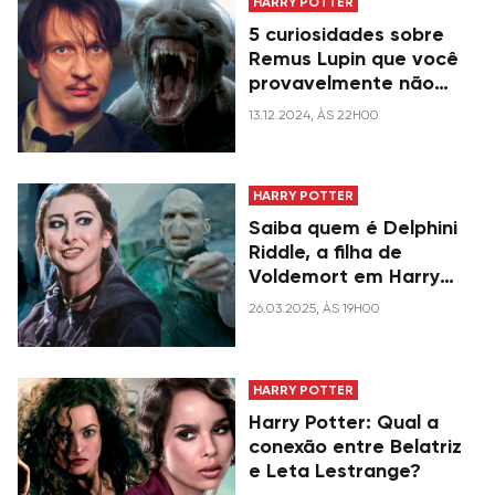
HARRY POTTER
5 curiosidades sobre
Remus Lupin que você
provavelmente não
sabia
13.12.2024, ÀS 22H00
HARRY POTTER
Saiba quem é Delphini
Riddle, a filha de
Voldemort em Harry
Potter
26.03.2025, ÀS 19H00
HARRY POTTER
Harry Potter: Qual a
conexão entre Belatriz
e Leta Lestrange?