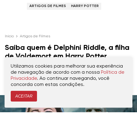
ARTIGOS DE FILMES
HARRY POTTER
Início
Artigos de Filmes
Saiba quem é Delphini Riddle, a filha
de Voldemort em Harry Potter
Utilizamos cookies para melhorar sua experiência
Vilã misteriosa de A Criança Amaldiçoada
de navegação de acordo com a nossa
Política de
não agradou os fãs
Privacidade
. Ao continuar navegando, você
concorda com estas condições.
CRIADO POR
MARCOS SILVA
PUBLICADO 26.03.2025, ÀS 19H00
ACEITAR