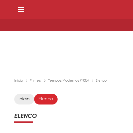
Início
Filmes
Tempos Modernos (1936)
Elenco
Início
Elenco
ELENCO