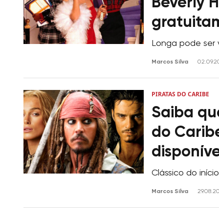
Beverly H
gratuita
Longa pode ser v
Marcos Silva
02.09.2
PIRATAS DO CARIBE
Saiba qua
do Caribe
disponíve
Clássico do iníc
Marcos Silva
29.08.2