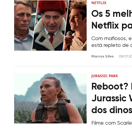
NETFLIX
Os 5 melh
Netflix p
Com mafiosos, es
está repleto de
Marcos Silva
08.07.2
JURASSIC PARK
Reboot? 
Jurassic
dos dino
Filme com Scarle