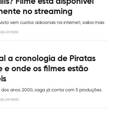
ills? Filme está disponível
mente no streaming
isto sem custos adicionais na internet; saiba mais
025, ÀS 11H00
l a cronologia de Piratas
 e onde os filmes estão
is
io dos anos 2000, saga já conta com 5 produções
025, ÀS 14H00