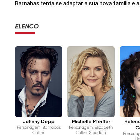
Barnabas tenta se adaptar a sua nova família e
ELENCO
Johnny Depp
Michelle Pfeiffer
Helen
Personagem: Barnabas
Personagem: Elizabeth
C
Collins
Collins Stoddard
Personag
Ho