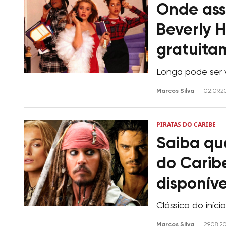
Onde assi
Beverly H
gratuita
Longa pode ser v
Marcos Silva
02.09.2
PIRATAS DO CARIBE
Saiba qua
do Caribe
disponíve
Clássico do iníc
Marcos Silva
29.08.2