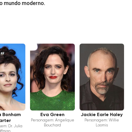
 ao mundo moderno.
a Bonham
Eva Green
Jackie Earle Haley
Personagem: Angelique
Personagem: Willie
arter
Bouchard
Loomis
em: Dr. Julia
ffman