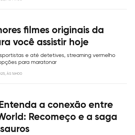
ores filmes originais da
ara você assistir hoje
portistas e até detetives, streaming vermelho
 opções para maratonar
025, ÀS 16H00
Entenda a conexão entre
 World: Recomeço e a saga
ssauros