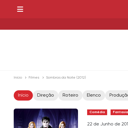
Início
Filmes
Sombras da Noite (2012)
Início
Direção
Roteiro
Elenco
Produçã
Comédia
Fantasia
22 de Junho de 20