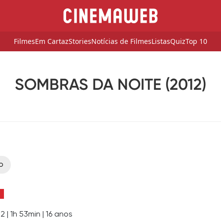
Filmes
Em Cartaz
Stories
Notícias de Filmes
Listas
Quiz
Top 10
SOMBRAS DA NOITE (2012)
o
12
|
1h 53min
|
16 anos