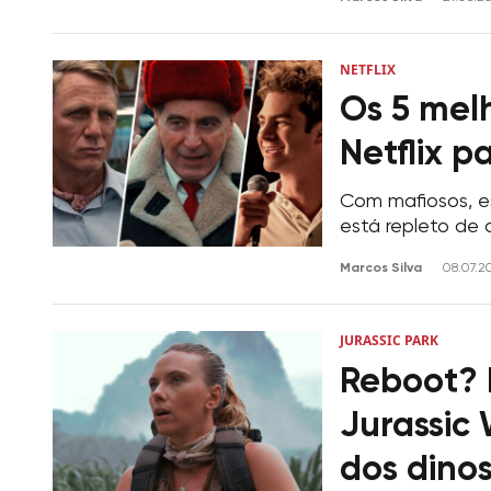
NETFLIX
Os 5 melh
Netflix p
Com mafiosos, es
está repleto de
Marcos Silva
08.07.2
JURASSIC PARK
Reboot? 
Jurassic
dos dino