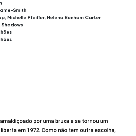
n
hame-Smith
pp
,
Michelle Pfeiffer
,
Helena Bonham Carter
k Shadows
lhões
lhões
i amaldiçoado por uma bruxa e se tornou um
e liberta em 1972. Como não tem outra escolha,