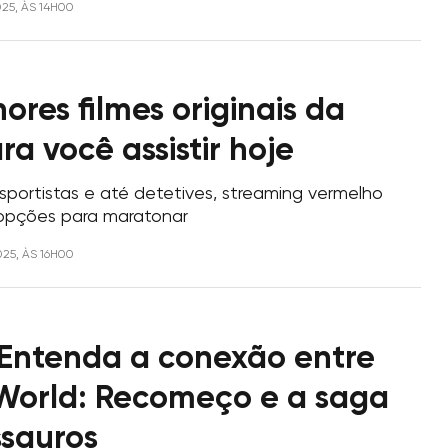
025, ÀS 14H00
ores filmes originais da
ara você assistir hoje
portistas e até detetives, streaming vermelho
 opções para maratonar
025, ÀS 16H00
Entenda a conexão entre
 World: Recomeço e a saga
ssauros