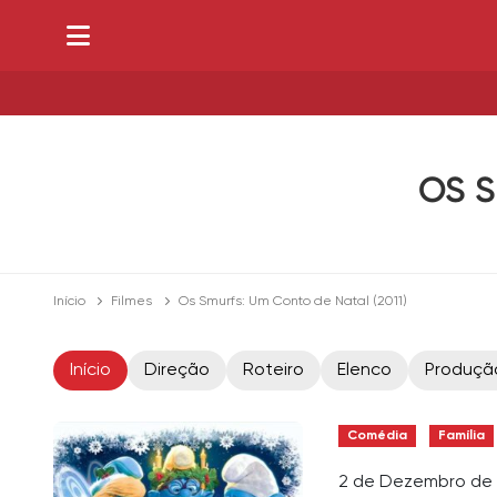
OS S
Início
Filmes
Os Smurfs: Um Conto de Natal (2011)
Início
Direção
Roteiro
Elenco
Produçã
Comédia
Família
2 de Dezembro de 