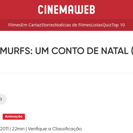
Filmes
Em Cartaz
Stories
Notícias de Filmes
Listas
Quiz
Top 10
MURFS: UM CONTO DE NATAL (
o
Animação
2011
|
22min
|
Verifique a Classificação