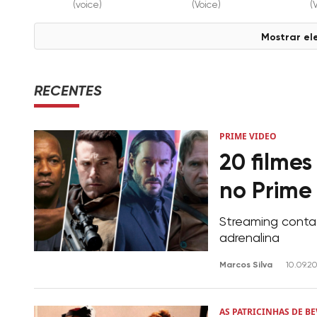
(voice)
(Voice)
(
Mostrar el
RECENTES
PRIME VIDEO
20 filmes
no Prime
Streaming conta
adrenalina
Marcos Silva
10.09.2
AS PATRICINHAS DE BE