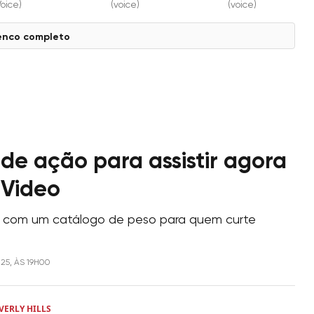
Voice)
(voice)
(voice)
enco completo
 de ação para assistir agora
 Video
 com um catálogo de peso para quem curte
025, ÀS 19H00
VERLY HILLS