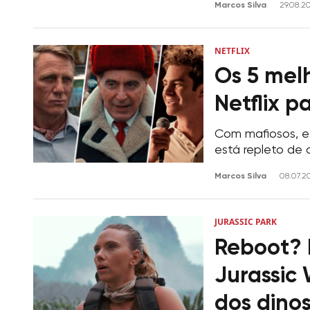
Marcos Silva
29.08.2
NETFLIX
Os 5 melh
Netflix p
Com mafiosos, es
está repleto de
Marcos Silva
08.07.2
JURASSIC PARK
Reboot? 
Jurassic
dos dino