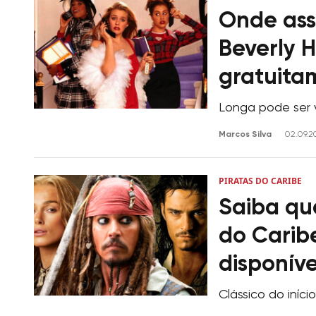
Onde assi
Beverly H
gratuita
Longa pode ser v
Marcos Silva
02.09.2
PIRATAS DO CARIBE
Saiba qua
do Caribe
disponíve
Clássico do iníc