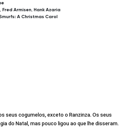
ne
,
Fred Armisen
,
Hank Azaria
Smurfs: A Christmas Carol
os seus cogumelos, exceto o Ranzinza. Os seus
ia do Natal, mas pouco ligou ao que lhe disseram.