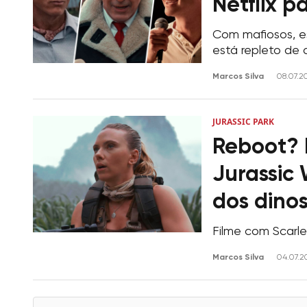
Netflix p
Com mafiosos, es
está repleto de
Marcos Silva
08.07.2
JURASSIC PARK
Reboot? 
Jurassic
dos dino
Filme com Scarle
Marcos Silva
04.07.2