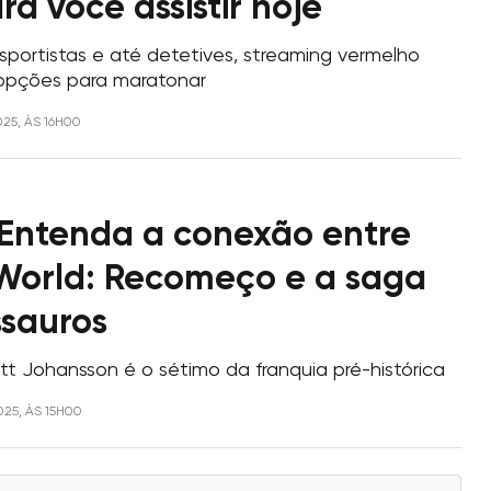
ara você assistir hoje
portistas e até detetives, streaming vermelho
 opções para maratonar
025, ÀS 16H00
Entenda a conexão entre
 World: Recomeço e a saga
ssauros
tt Johansson é o sétimo da franquia pré-histórica
025, ÀS 15H00