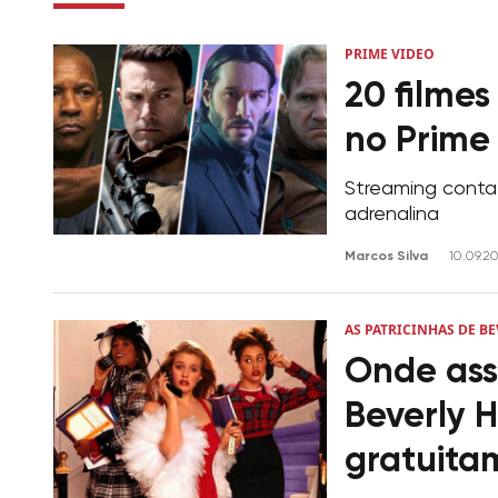
PRIME VIDEO
20 filmes
no Prime
Streaming conta
adrenalina
Marcos Silva
10.09.2
AS PATRICINHAS DE BE
Onde assi
Beverly H
gratuita