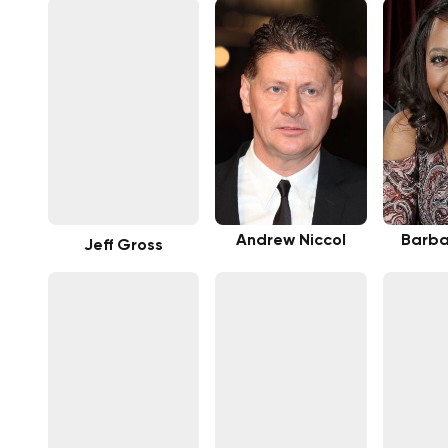
Andrew Niccol
Barba
Jeff Gross