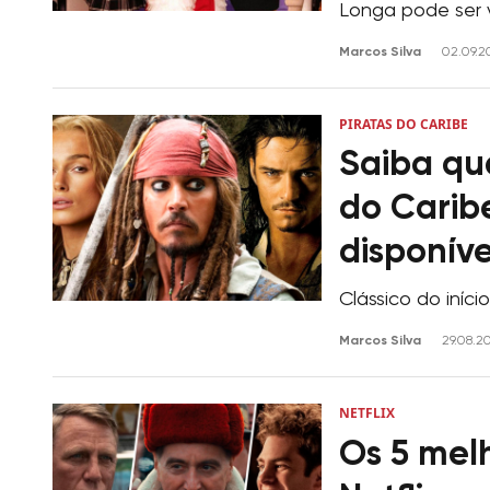
Longa pode ser v
Marcos Silva
02.09.2
PIRATAS DO CARIBE
Saiba qua
do Caribe
disponíve
Clássico do iníc
Marcos Silva
29.08.2
NETFLIX
Os 5 melh