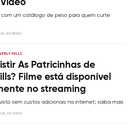
 Video
 com um catálogo de peso para quem curte
025, ÀS 19H00
VERLY HILLS
stir As Patricinhas de
ills? Filme está disponível
mente no streaming
isto sem custos adicionais na internet; saiba mais
025, ÀS 11H00