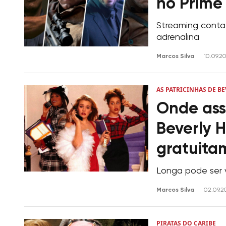
no Prime
Streaming conta
adrenalina
Marcos Silva
10.09.2
AS PATRICINHAS DE BE
Onde assi
Beverly H
gratuita
Longa pode ser v
Marcos Silva
02.09.2
PIRATAS DO CARIBE