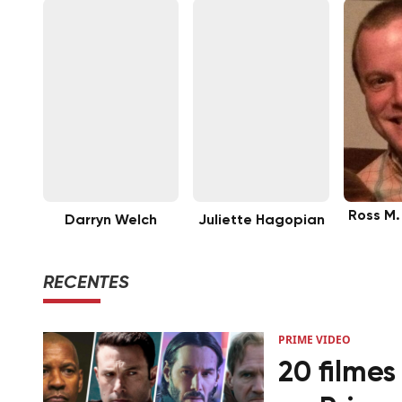
Ross M.
Darryn Welch
Juliette Hagopian
RECENTES
PRIME VIDEO
20 filmes