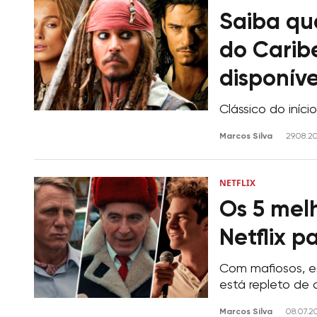
Saiba qua
do Caribe
disponíve
Clássico do iníc
Marcos Silva
29.08.2
NETFLIX
Os 5 melh
Netflix p
Com mafiosos, es
está repleto de
Marcos Silva
08.07.2