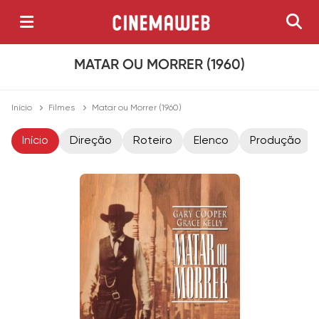
MATAR OU MORRER (1960)
Início
Filmes
Matar ou Morrer (1960)
Início
Direção
Roteiro
Elenco
Produção