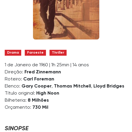
Drama
Faroeste
Thriller
1 de Janeiro de 1960
|
1h 25min
|
14 anos
Direção:
Fred Zinnemann
Roteiro:
Carl Foreman
Elenco:
Gary Cooper
,
Thomas Mitchell
,
Lloyd Bridges
Título original:
High Noon
Bilheteria:
8 Milhões
Orçamento:
730 Mil
SINOPSE