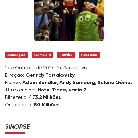
Animação
Comédia
Família
Fantasia
1 de Outubro de 2015
|
1h 29min
|
Livre
Direção:
Genndy Tartakovsky
Elenco:
Adam Sandler
,
Andy Samberg
,
Selena Gómez
Título original:
Hotel Transylvania 2
Bilheteria:
473,2 Milhões
Orçamento:
80 Milhões
SINOPSE