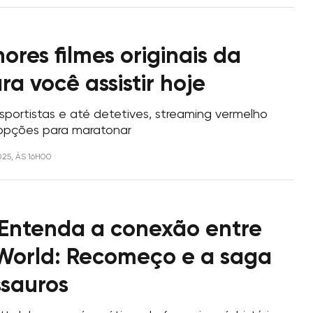
ores filmes originais da
ara você assistir hoje
portistas e até detetives, streaming vermelho
 opções para maratonar
025, ÀS 16H00
Entenda a conexão entre
 World: Recomeço e a saga
ssauros