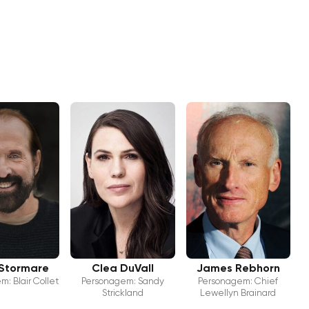
 Stormare
Clea DuVall
James Rebhorn
: Blair Collet
Personagem: Sandy
Personagem: Chief
Strickland
Lewellyn Brainard