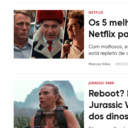
NETFLIX
Os 5 melh
Netflix p
Com mafiosos, es
está repleto de
Marcos Silva
08.07.2
JURASSIC PARK
Reboot? 
Jurassic
dos dino