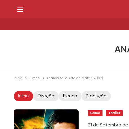
AN
Início
Filmes
Anamorph: a Arte de Matar (2007)
Início
Direção
Elenco
Produção
Crime
Thriller
21 de Setembro de