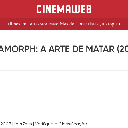
Filmes
Em Cartaz
Stories
Notícias de Filmes
Listas
Quiz
Top 10
AMORPH: A ARTE DE MATAR (20
 2007
|
1h 47min
|
Verifique a Classificação