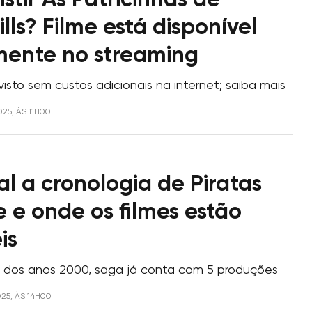
stir As Patricinhas de
ills? Filme está disponível
mente no streaming
isto sem custos adicionais na internet; saiba mais
025, ÀS 11H00
l a cronologia de Piratas
 e onde os filmes estão
is
io dos anos 2000, saga já conta com 5 produções
025, ÀS 14H00