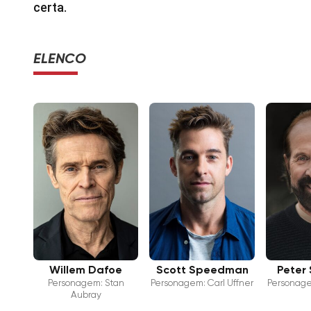
certa.
ELENCO
Willem Dafoe
Scott Speedman
Peter
Personagem: Stan
Personagem: Carl Uffner
Personagem
Aubray