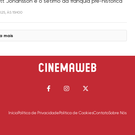
tt Johansson é o sétimo da franquia pré-histórica
025, ÀS 15H00
a mais
Início
Política de Privacidade
Política de Cookies
Contato
Sobre Nós