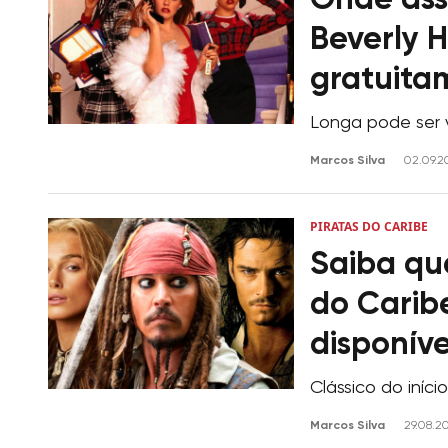
Onde assi
Beverly H
gratuita
Longa pode ser v
Marcos Silva
02.09.2
PIRATAS DO CARIBE
Saiba qua
do Caribe
disponíve
Clássico do iníc
Marcos Silva
29.08.2