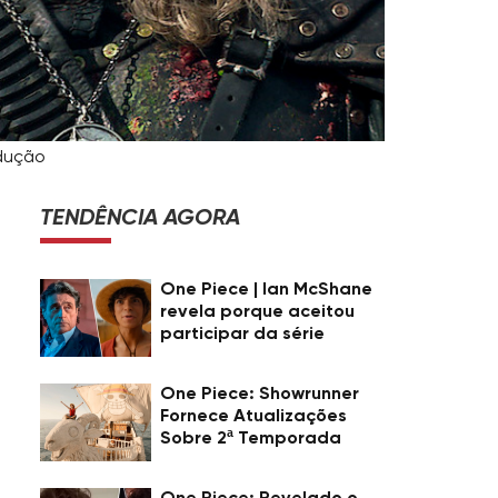
odução
TENDÊNCIA AGORA
One Piece | Ian McShane
revela porque aceitou
participar da série
One Piece: Showrunner
Fornece Atualizações
Sobre 2ª Temporada