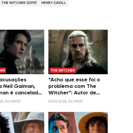
THE WITCHER (2019)
HENRY CAVILL
AN
THE WITCHER
acusações
“Acho que esse foi o
a Neil Gaiman,
problema com The
an é cancelada
Witcher”: Autor de
 temporada
fantasia dá seu
25, ÀS 09H30
01.02.2025, ÀS 11H00
parecer sobre série da
Netflix