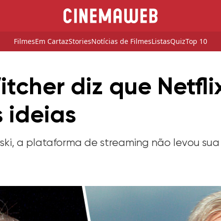
Filmes
Em Cartaz
Stories
Notícias de Filmes
Listas
Quiz
Top 10
tcher diz que Netfl
 ideias
ski, a plataforma de streaming não levou su