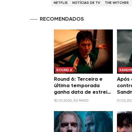
NETFLIX
NOTÍCIAS DE TV
THE WITCHER
RECOMENDADOS
ROUND 6
SANDM
Round 6: Terceira e
Após 
última temporada
contr
ganha data de estreia
Sandm
na Netflix
na 2ª
30.01.2025, ÀS 19H00
01.02.20