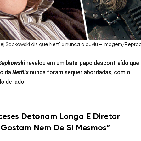
ej Sapkowski diz que Netflix nunca o ouviu – Imagem/Repr
 Sapkowski
revelou em um bate-papo descontraído que
ão da
Netflix
nunca foram sequer abordadas, com o
o de lado.
nceses Detonam Longa E Diretor
o Gostam Nem De Si Mesmos”