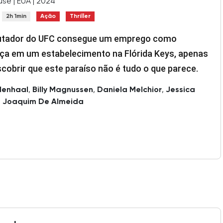
se | EUA | 2024
2h 1min
Ação
Thriller
utador do UFC consegue um emprego como
ça em um estabelecimento na Flórida Keys, apenas
cobrir que este paraíso não é tudo o que parece.
lenhaal
,
Billy Magnussen
,
Daniela Melchior
,
Jessica
,
Joaquim De Almeida