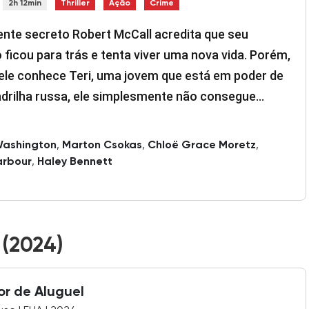
2h 12min
Thriller
Ação
Crime
ente secreto Robert McCall acredita que seu
ficou para trás e tenta viver uma nova vida. Porém,
ele conhece Teri, uma jovem que está em poder de
drilha russa, ele simplesmente não consegue
a. Munido de suas extraordinárias habilidades, ele
e como um verdadeiro anjo vingador. Fora da
Washington
,
Marton Csokas
,
Chloë Grace Moretz
,
adoria e com um novo desejo de fazer justiça,
arbour
,
Haley Bennett
ecide ajudar quem foi brutalizado e oprimido.
 (2024)
r de Aluguel