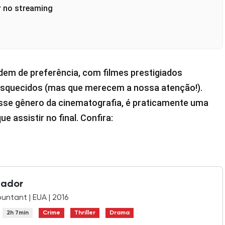
r no streaming
rdem de preferência, com filmes prestigiados
esquecidos (mas que merecem a nossa atenção!).
se gênero da cinematografia, é praticamente uma
e assistir no final. Confira:
tador
ntant | EUA | 2016
2h 7min
Crime
Thriller
Drama