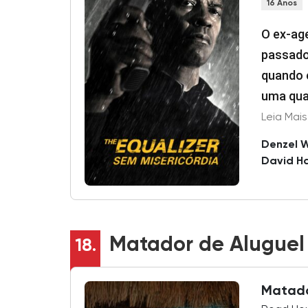
16 Anos
O ex-ag
passado 
quando 
uma qua
ignorá-l
ressurg
Denzel 
aposent
David H
McCall d
Matador de Aluguel
18.
Matado