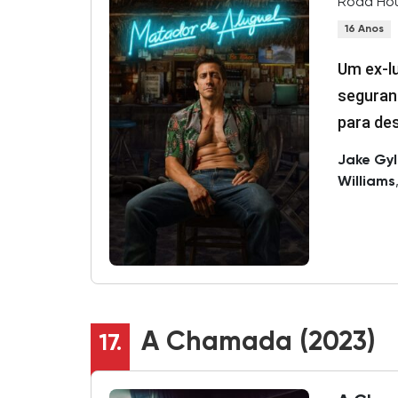
Road Hou
16 Anos
Um ex-l
seguran
para des
Jake Gyl
Williams
A Chamada (2023)
17.