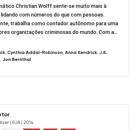
ático Christian Wolff sente-se muito mais à
 lidando com números do que com pessoas.
nte, trabalha como contador autônomo para uma
ores organizações criminosas do mundo. Com a
federal no encalço, ele resolve mudar de ares e
 um novo cliente, uma empresa de equipamentos
eck
,
Cynthia Addai-Robinson
,
Anna Kendrick
,
J.K.
os onde um dos funcionários descobriu um desvio
s
,
Jon Bernthal
co de recursos. À medida que Christian se
da nos registros da empresa e se aproxima da
, o número de cadáveres começa a crescer
ente.
etor
izer | EUA | 2014