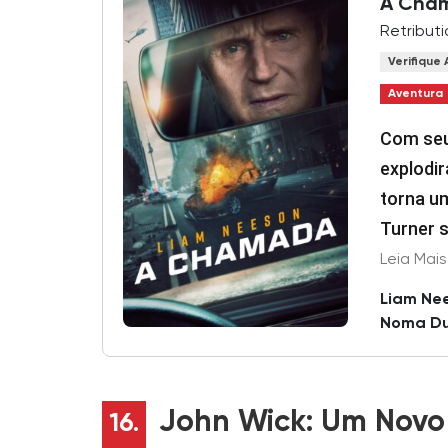
A Cha
Retributi
Verifique 
Aventura
Com seu
explodir
torna u
Turner 
estranh
família.
Liam Ne
Noma D
John Wick: Um Novo 
16.