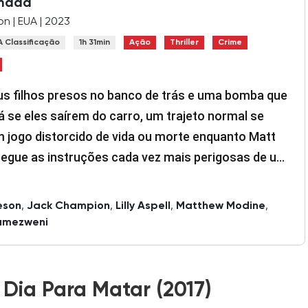
mada
on | EUA | 2023
A Classificação
1h 31min
Ação
Thriller
Crime
s filhos presos no banco de trás e uma bomba que
á se eles saírem do carro, um trajeto normal se
m jogo distorcido de vida ou morte enquanto Matt
segue as instruções cada vez mais perigosas de um
o em uma corrida contra o tempo para salvar sua
eson
,
Jack Champion
,
Lilly Aspell
,
Matthew Modine
,
umezweni
Dia Para Matar (2017)