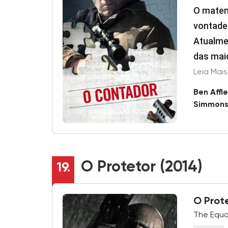
O matem
vontade
Atualme
das mai
receita 
atender
Ben Affl
robótic
Simmon
gigantes
aprofun
verdade
rapidam
O Protetor (2014)
19.
O Prot
The Equal