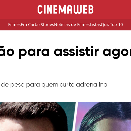
Filmes
Em Cartaz
Stories
Notícias de Filmes
Listas
Quiz
Top 10
ão para assistir ago
 de peso para quem curte adrenalina